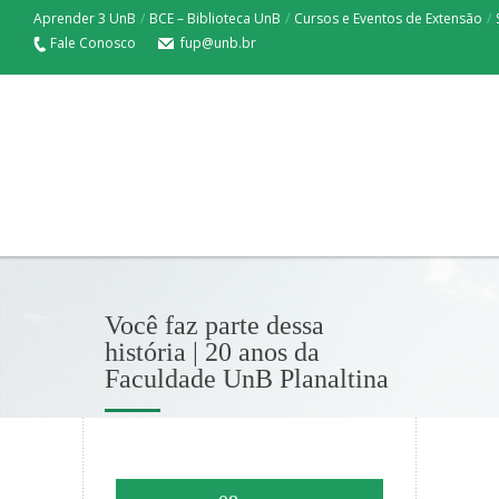
Aprender 3 UnB
/
BCE – Biblioteca UnB
/
Cursos e Eventos de Extensão
/
Fale Conosco
fup@unb.br
Você faz parte dessa
história | 20 anos da
Faculdade UnB Planaltina