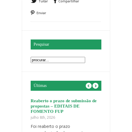
Tuitar
Compartilhar
Enviar
Pesquisar
Últimas
cia o
Reaberto o prazo de submissão de
Você faz parte d
s vindas 1/2026
propostas – EDITAIS DE
anos da Faculd
FOMENTO FUP
maio 8th, 2026
julho 8th, 2026
inta-feira, 5 de
Com muita aleg
Foi reaberto o prazo
 realizada uma
divulgamos a p