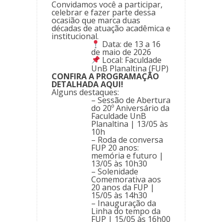
Convidamos você a participar,
celebrar e fazer parte dessa
ocasião que marca duas
décadas de atuação acadêmica e
institucional.
Data:
de 13 a 16
de maio de 2026
Local:
Faculdade
UnB Planaltina (FUP)
CONFIRA A PROGRAMAÇÃO
DETALHADA AQUI!
Alguns destaques:
– Sessão de Abertura
do 20º Aniversário da
Faculdade UnB
Planaltina | 13/05 às
10h
– Roda de conversa
FUP 20 anos:
memória e futuro |
13/05 às 10h30
– Solenidade
Comemorativa aos
20 anos da FUP |
15/05 às 14h30
– Inauguração da
Linha do tempo da
FUP | 15/05 às 16h00