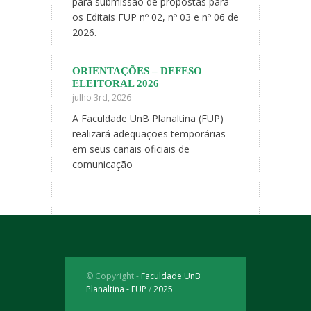
para submissão de propostas para
Faculdade UnB
de comemoração
os Editais FUP nº 02, nº 03 e nº 06 de
da F
2026.
as Vindas FUP
Mostra de proje
ORIENTAÇÕES – DEFESO
pesquisa e exte
ELEITORAL 2026
maio 1st, 2026
iasmo que
julho 3rd, 2026
comunidade
Participe da Mo
A Faculdade UnB Planaltina (FUP)
ar das
ensino, pesquis
realizará adequações temporárias
inda
20 anos!
em seus canais oficiais de
comunicação
© Copyright -
Faculdade UnB
Planaltina - FUP
/
2025