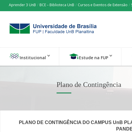
Aprender 3 UnB
/
BCE – Biblioteca UnB
/
Cursos e Eventos de Extensão
/
Institucional
Estude na FUP
Plano de Contingência
PLANO DE CONTINGÊNCIA DO CAMPUS UnB PL
PANDE