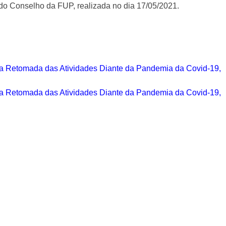
 do Conselho da FUP, realizada no dia
17
/0
5
/2021
.
a Retomada das Atividades Diante da Pandemia da Covid-19,
Comunidade FUP inicia o pl
a Retomada das Atividades Diante da Pandemia da Covid-19,
Boas vindas 1/2026
março 6th, 2026
Na tarde da última quinta-fei
às 14h30, foi realizada uma 
Faculdade UnB
Planejamento de Boas Vinda
março 2nd, 2026
É com grande entusiasmo q
toda a comunidade acadêmica
atividades de Boas-Vinda