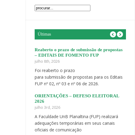
Últimas
anejamento de
Reaberto o prazo de submissão de propostas
Você
– EDITAIS DE FOMENTO FUP
Facu
julho 8th, 2026
maio
ra, 5 de março,
Foi reaberto o prazo
Com 
reunião híbrida na
para submissão de propostas para os Editais
pro
FUP nº 02, nº 03 e nº 06 de 2026.
do 2
s FUP 1/2026
ORIENTAÇÕES – DEFESO ELEITORAL
Most
2026
exte
julho 3rd, 2026
maio 
ue convidamos
A Faculdade UnB Planaltina (FUP) realizará
Part
 a participar das
adequações temporárias em seus canais
pesq
oficiais de comunicação