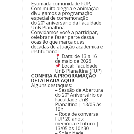
Estimada comunidade FUP,
Com muita alegria e animação
divulgamos a programação
especial de comemoração
do
20º aniversário da Faculdade
UnB Planaltina.
Convidamos você a participar,
celebrar e fazer parte dessa
ocasião que marca duas
décadas de atuação acadêmica e
institucional.
Data:
de 13 a 16
de maio de 2026
Local:
Faculdade
UnB Planaltina (FUP)
CONFIRA A PROGRAMAÇÃO
DETALHADA AQUI!
Alguns destaques:
– Sessão de Abertura
do 20º Aniversário da
Faculdade UnB
Planaltina | 13/05 às
10h
– Roda de conversa
FUP 20 anos:
memória e futuro |
13/05 às 10h30
– Solenidade