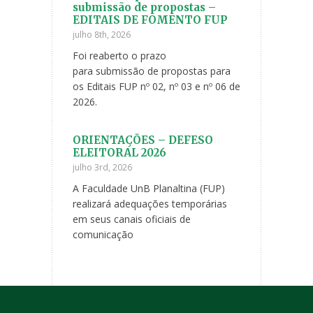
 Boas vindas
submissão de propostas –
20 anos da F
EDITAIS DE FOMENTO FUP
Planaltina
julho 8th, 2026
maio 8th, 2026
inta-feira, 5 de
Foi reaberto o prazo
Com muita aleg
 realizada uma
para submissão de propostas para
divulgamos a p
Faculdade UnB
os Editais FUP nº 02, nº 03 e nº 06 de
de comemoração
2026.
da F
 Boas Vindas
ORIENTAÇÕES – DEFESO
Mostra de pr
ELEITORAL 2026
pesquisa e e
anos!
julho 3rd, 2026
iasmo que
maio 1st, 2026
comunidade
A Faculdade UnB Planaltina (FUP)
Participe da Mo
ar das
realizará adequações temporárias
ensino, pesquis
inda
em seus canais oficiais de
20 anos!
comunicação