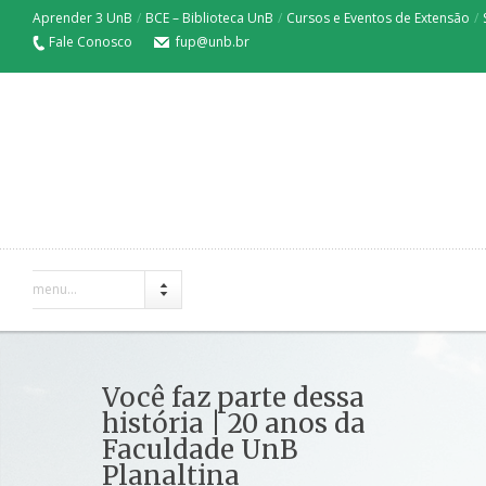
Aprender 3 UnB
/
BCE – Biblioteca UnB
/
Cursos e Eventos de Extensão
/
Fale Conosco
fup@unb.br
menu...
Você faz parte dessa
história | 20 anos da
Faculdade UnB
Planaltina