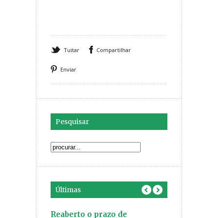
Tuitar
Compartilhar
Enviar
Pesquisar
Últimas
inicia o
Reaberto o prazo de
Você faz part