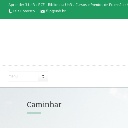
Aprender 3 UnB
/
BCE – Biblioteca UnB
/
Cursos e Eventos de Extensão
/
Fale Conosco
fup@unb.br
menu...
Caminhar