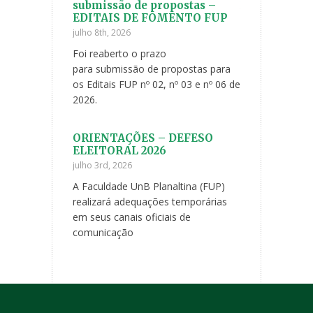
 Boas vindas
submissão de propostas –
20 anos da F
EDITAIS DE FOMENTO FUP
Planaltina
julho 8th, 2026
maio 8th, 2026
inta-feira, 5 de
Foi reaberto o prazo
Com muita aleg
 realizada uma
para submissão de propostas para
divulgamos a p
Faculdade UnB
os Editais FUP nº 02, nº 03 e nº 06 de
de comemoração
2026.
da F
 Boas Vindas
ORIENTAÇÕES – DEFESO
Mostra de pr
ELEITORAL 2026
pesquisa e e
anos!
julho 3rd, 2026
iasmo que
maio 1st, 2026
comunidade
A Faculdade UnB Planaltina (FUP)
Participe da Mo
ar das
realizará adequações temporárias
ensino, pesquis
inda
em seus canais oficiais de
20 anos!
comunicação