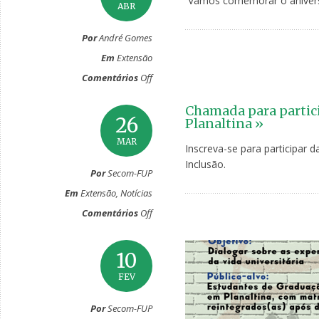
Vamos comemorar o aniversá
ABR
Por
André Gomes
Em
Extensão
Comentários
Off
Chamada para partic
26
Planaltina »
MAR
Inscreva-se para participar d
Inclusão.
Por
Secom-FUP
Em
Extensão
,
Notícias
Comentários
Off
10
FEV
Por
Secom-FUP