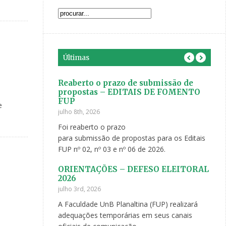
Últimas
 o
Reaberto o prazo de submissão de
Voc
indas 1/2026
propostas – EDITAIS DE FOMENTO
da 
FUP
maio
e
julho 8th, 2026
ra, 5 de março,
Com 
Foi reaberto o prazo
reunião híbrida na
pro
para submissão de propostas para os Editais
do 2
FUP nº 02, nº 03 e nº 06 de 2026.
Vindas FUP
Mos
ORIENTAÇÕES – DEFESO ELEITORAL
pes
2026
maio 
julho 3rd, 2026
ue convidamos
Part
A Faculdade UnB Planaltina (FUP) realizará
 a participar das
pesq
adequações temporárias em seus canais