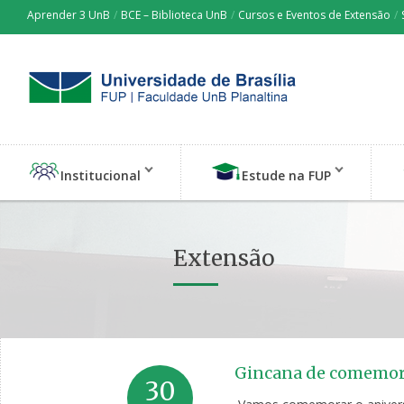
Aprender 3 UnB
/
BCE – Biblioteca UnB
/
Cursos e Eventos de Extensão
/
Institucional
Estude na FUP
Extensão
Gincana de comemora
30