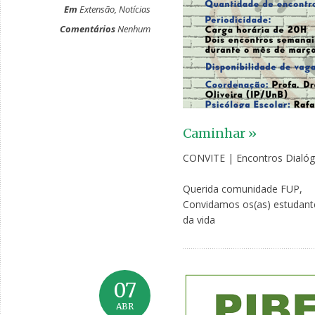
Em
Extensão
,
Notícias
Comentários
Nenhum
Caminhar »
CONVITE | Encontros Dialó
Querida comunidade FUP,
Convidamos os(as) estudante
da vida
07
ABR